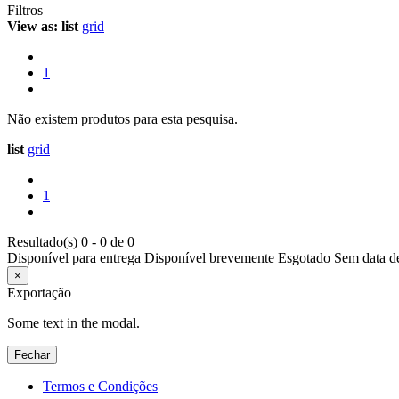
Filtros
View as:
list
grid
1
Não existem produtos para esta pesquisa.
list
grid
1
Resultado(s) 0 - 0 de 0
Disponível para entrega
Disponível brevemente
Esgotado
Sem data d
×
Exportação
Some text in the modal.
Fechar
Termos e Condições