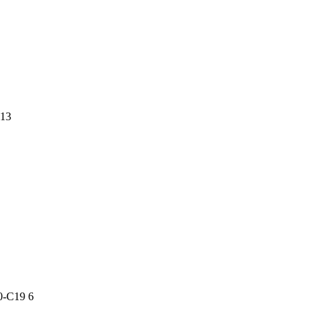
13
-C19 6