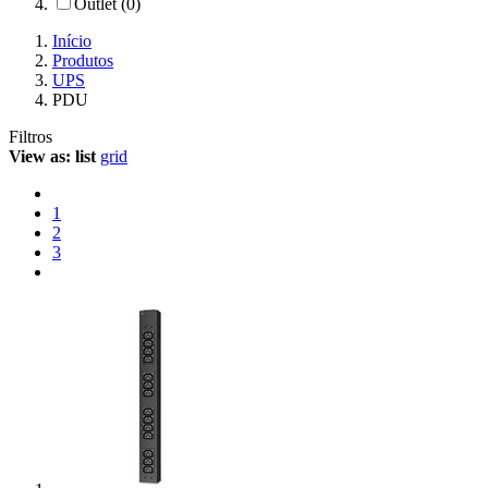
Outlet (0)
Início
Produtos
UPS
PDU
Filtros
View as:
list
grid
1
2
3