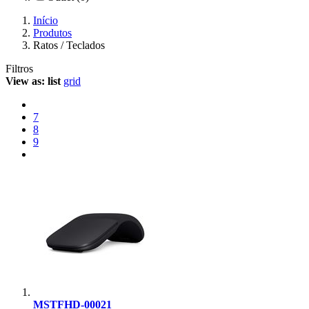
Início
Produtos
Ratos / Teclados
Filtros
View as:
list
grid
7
8
9
MSTFHD-00021