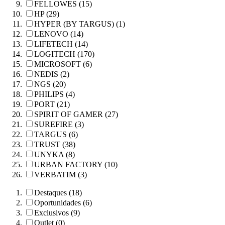
FELLOWES (15)
HP (29)
HYPER (BY TARGUS) (1)
LENOVO (14)
LIFETECH (14)
LOGITECH (170)
MICROSOFT (6)
NEDIS (2)
NGS (20)
PHILIPS (4)
PORT (21)
SPIRIT OF GAMER (27)
SUREFIRE (3)
TARGUS (6)
TRUST (38)
UNYKA (8)
URBAN FACTORY (10)
VERBATIM (3)
Destaques (18)
Oportunidades (6)
Exclusivos (9)
Outlet (0)