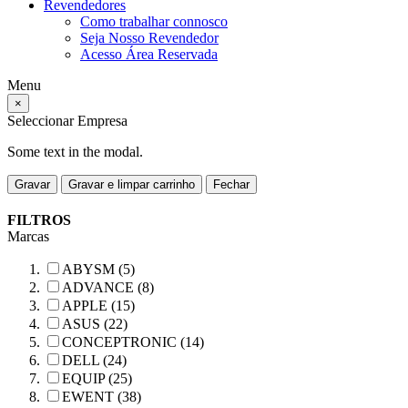
Revendedores
Como trabalhar connosco
Seja Nosso Revendedor
Acesso Área Reservada
Menu
×
Seleccionar Empresa
Some text in the modal.
Gravar
Gravar e limpar carrinho
Fechar
FILTROS
Marcas
ABYSM (5)
ADVANCE (8)
APPLE (15)
ASUS (22)
CONCEPTRONIC (14)
DELL (24)
EQUIP (25)
EWENT (38)