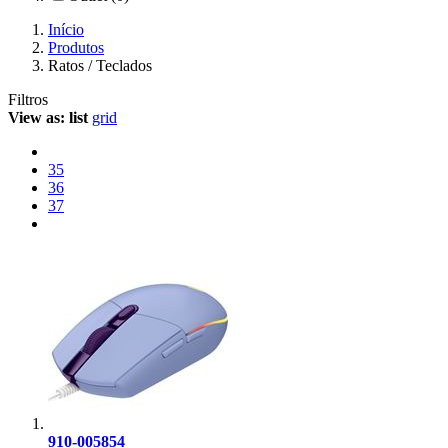
Início
Produtos
Ratos / Teclados
Filtros
View as:
list
grid
35
36
37
910-005854