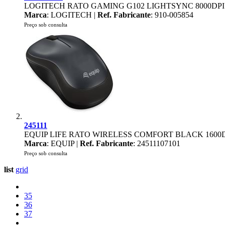
LOGITECH RATO GAMING G102 LIGHTSYNC 8000DPI
Marca
: LOGITECH |
Ref. Fabricante
: 910-005854
Preço sob consulta
245111
EQUIP LIFE RATO WIRELESS COMFORT BLACK 1600
Marca
: EQUIP |
Ref. Fabricante
: 24511107101
Preço sob consulta
list
grid
35
36
37