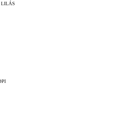
 LILÁS
DPI