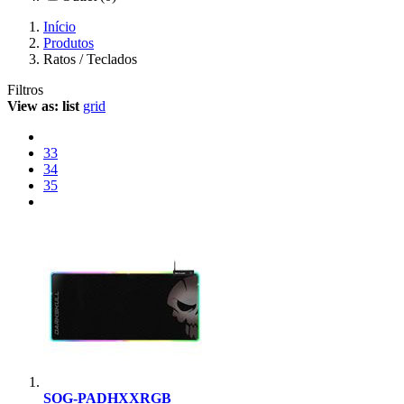
Início
Produtos
Ratos / Teclados
Filtros
View as:
list
grid
33
34
35
SOG-PADHXXRGB