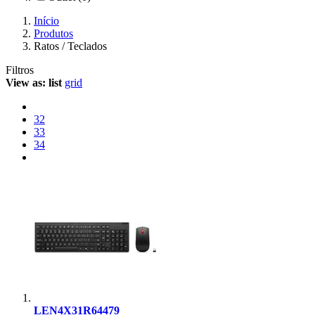
Início
Produtos
Ratos / Teclados
Filtros
View as:
list
grid
32
33
34
LEN4X31R64479