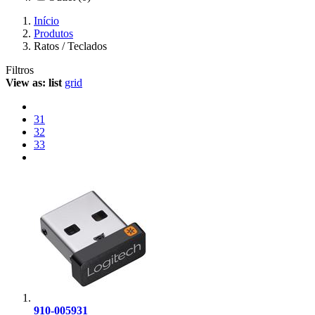
Início
Produtos
Ratos / Teclados
Filtros
View as:
list
grid
31
32
33
910-005931