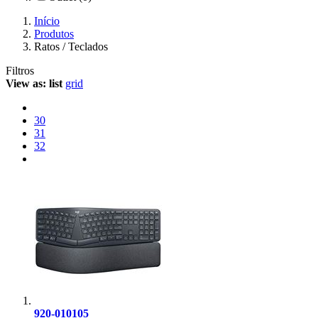
Início
Produtos
Ratos / Teclados
Filtros
View as:
list
grid
30
31
32
920-010105