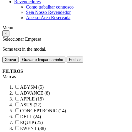
Revendedores
Como trabalhar connosco
Seja Nosso Revendedor
Acesso Área Reservada
Menu
×
Seleccionar Empresa
Some text in the modal.
Gravar
Gravar e limpar carrinho
Fechar
FILTROS
Marcas
ABYSM (5)
ADVANCE (8)
APPLE (15)
ASUS (22)
CONCEPTRONIC (14)
DELL (24)
EQUIP (25)
EWENT (38)