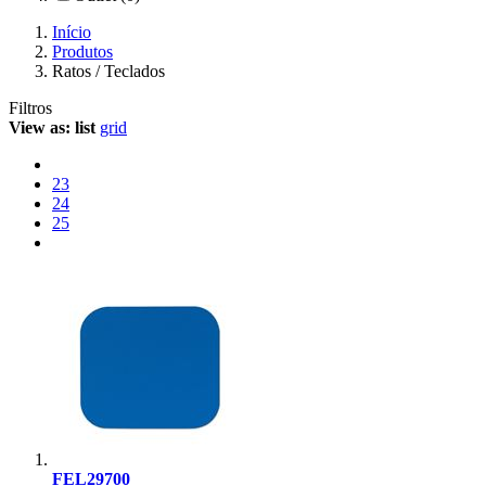
Início
Produtos
Ratos / Teclados
Filtros
View as:
list
grid
23
24
25
FEL29700