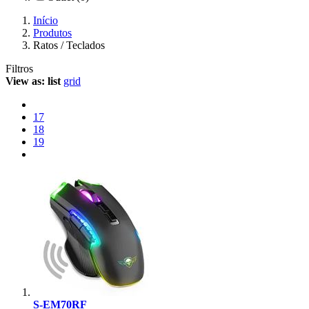
Início
Produtos
Ratos / Teclados
Filtros
View as:
list
grid
17
18
19
S-EM70RF