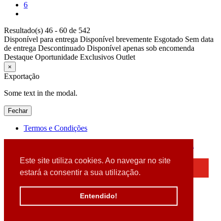
6
Resultado(s) 46 - 60 de 542
Disponível para entrega
Disponível brevemente
Esgotado
Sem data
de entrega
Descontinuado
Disponível apenas sob encomenda
Destaque
Oportunidade
Exclusivos
Outlet
×
Exportação
Some text in the modal.
Fechar
Termos e Condições
2026 © DATABOX - Informática, S.A. |
Criado por
Alidata
Este site utiliza cookies. Ao navegar no site
×
estará a consentir a sua utilização.
Detectamos que está a usar um browser desatualizado
Por favor, atualize o seu browser
Entendido!
para garantir uma melhor experiência.
Fechar