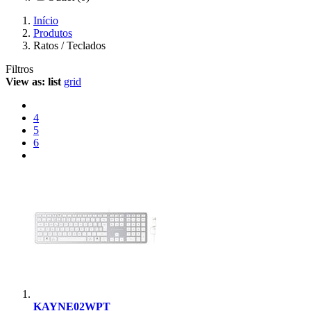
Início
Produtos
Ratos / Teclados
Filtros
View as:
list
grid
4
5
6
KAYNE02WPT