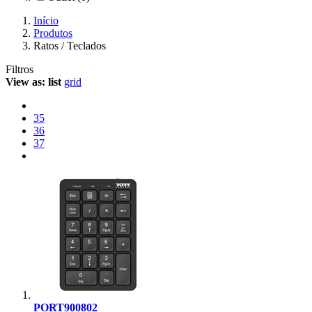
Início
Produtos
Ratos / Teclados
Filtros
View as:
list
grid
35
36
37
PORT900802