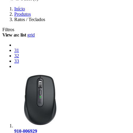
Início
Produtos
Ratos / Teclados
Filtros
View as:
list
grid
31
32
33
910-006929