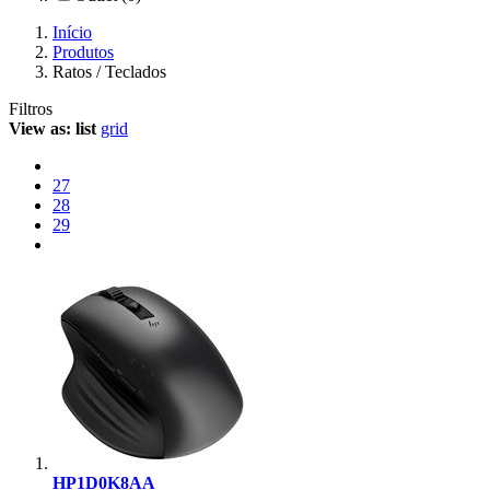
Início
Produtos
Ratos / Teclados
Filtros
View as:
list
grid
27
28
29
HP1D0K8AA