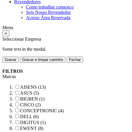
Revendedores
Como trabalhar connosco
Seja Nosso Revendedor
Acesso Área Reservada
Menu
×
Seleccionar Empresa
Some text in the modal.
Gravar
Gravar e limpar carrinho
Fechar
FILTROS
Marcas
AISENS (13)
ASUS (5)
BIGBEN (1)
CISCO (2)
CONCEPTRONIC (4)
DELL (6)
DIGITUS (1)
EWENT (8)