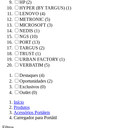
HP (2)
HYPER (BY TARGUS) (1)
LENOVO (4)
METRONIC (5)
MICROSOFT (3)
NEDIS (1)
NGS (10)
PORT (13)
TARGUS (2)
TRUST (1)
URBAN FACTORY (1)
VERBATIM (5)
Destaques (4)
Oportunidades (2)
Exclusivos (0)
Outlet (0)
Início
Produtos
Acessórios Portáteis
Carregador para Portátil
Filtros