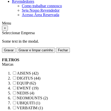
Revendedores
Como trabalhar connosco
Seja Nosso Revendedor
Acesso Área Reservada
Menu
×
Seleccionar Empresa
Some text in the modal.
Gravar
Gravar e limpar carrinho
Fechar
FILTROS
Marcas
AISENS (42)
DIGITUS (44)
EQUIP (62)
EWENT (19)
NEDIS (4)
NEOMOUNTS (2)
UBIQUITI (1)
VERBATIM (1)