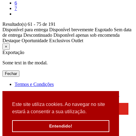
6
7
Resultado(s) 61 - 75 de 191
Disponível para entrega
Disponível brevemente
Esgotado
Sem data
de entrega
Descontinuado
Disponível apenas sob encomenda
Destaque
Oportunidade
Exclusivos
Outlet
×
Exportação
Some text in the modal.
Fechar
Termos e Condições
2026 © DATABOX - Informática, S.A. |
Criado por
Alidata
Este site utiliza cookies. Ao navegar no site
×
estará a consentir a sua utilização.
Detectamos que está a usar um browser desatualizado
Por favor, atualize o seu browser
Entendido!
para garantir uma melhor experiência.