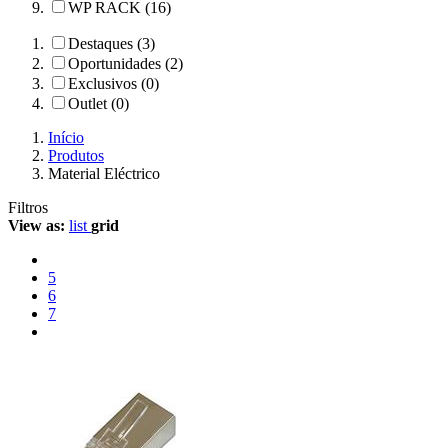
WP RACK (16)
Destaques (3)
Oportunidades (2)
Exclusivos (0)
Outlet (0)
Início
Produtos
Material Eléctrico
Filtros
View as:
list
grid
5
6
7