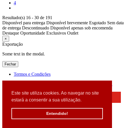
4
Resultado(s) 16 - 30 de 191
Disponível para entrega
Disponível brevemente
Esgotado
Sem data
de entrega
Descontinuado
Disponível apenas sob encomenda
Destaque
Oportunidade
Exclusivos
Outlet
×
Exportação
Some text in the modal.
Fechar
Termos e Condições
2026 © DATABOX - Informática, S.A. |
Criado por
Alidata
Este site utiliza cookies. Ao navegar no site
×
estará a consentir a sua utilização.
Detectamos que está a usar um browser desatualizado
Por favor, atualize o seu browser
Entendido!
para garantir uma melhor experiência.
Fechar