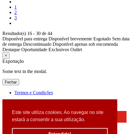
1
2
3
Resultado(s) 16 - 30 de 44
Disponível para entrega
Disponível brevemente
Esgotado
Sem data
de entrega
Descontinuado
Disponível apenas sob encomenda
Destaque
Oportunidade
Exclusivos
Outlet
×
Exportação
Some text in the modal.
Fechar
Termos e Condições
2026 © DATABOX - Informática, S.A. |
Criado por
Alidata
Este site utiliza cookies. Ao navegar no site
×
estará a consentir a sua utilização.
Detectamos que está a usar um browser desatualizado
Por favor, atualize o seu browser
Entendido!