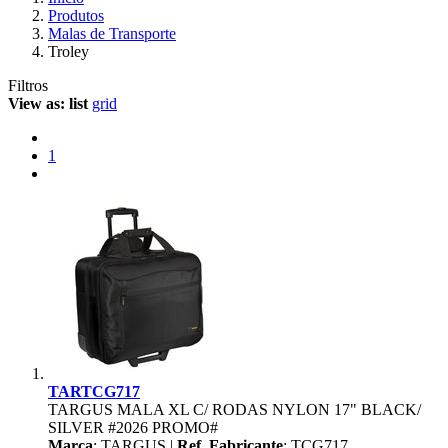
Produtos
Malas de Transporte
Troley
Filtros
View as:
list
grid
1
TARTCG717
TARGUS MALA XL C/ RODAS NYLON 17" BLACK/
SILVER #2026 PROMO#
Marca
: TARGUS |
Ref. Fabricante
: TCG717