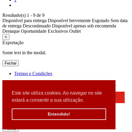
Resultado(s) 1 - 9 de 9
Disponível para entrega
Disponível brevemente
Esgotado
Sem data
de entrega
Descontinuado
Disponível apenas sob encomenda
Destaque
Oportunidade
Exclusivos
Outlet
×
Exportação
Some text in the modal.
Fechar
Termos e Condições
2026 © DATABOX - Informática, S.A. |
Criado por
Alidata
Este site utiliza cookies. Ao navegar no site
×
estará a consentir a sua utilização.
Detectamos que está a usar um browser desatualizado
Por favor, atualize o seu browser
Entendido!
para garantir uma melhor experiência.
Fechar