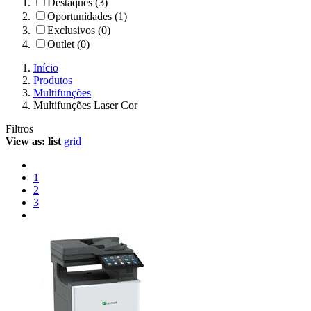
Destaques (3)
Oportunidades (1)
Exclusivos (0)
Outlet (0)
Início
Produtos
Multifunções
Multifunções Laser Cor
Filtros
View as:
list
grid
1
2
3