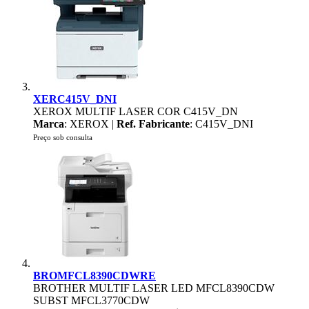
XERC415V_DNI
XEROX MULTIF LASER COR C415V_DN
Marca
: XEROX |
Ref. Fabricante
: C415V_DNI
Preço sob consulta
BROMFCL8390CDWRE
BROTHER MULTIF LASER LED MFCL8390CDW
SUBST MFCL3770CDW