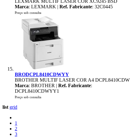
LEXMARK MULTIF LASER COR XC9245 BSD
Marca
: LEXMARK |
Ref. Fabricante
: 32C0445
Preço sob consulta
BRODCPL8410CDWYY
BROTHER MULTIF LASER COR A4 DCPL8410CDW
Marca
: BROTHER |
Ref. Fabricante
:
DCPL8410CDWYY1
Preço sob consulta
list
grid
1
2
3