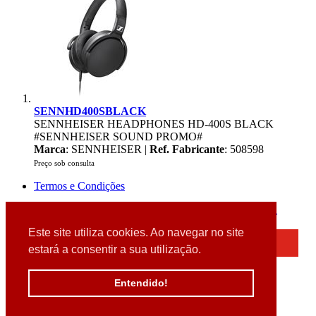
SENNHD400SBLACK
SENNHEISER HEADPHONES HD-400S BLACK
#SENNHEISER SOUND PROMO#
Marca
: SENNHEISER |
Ref. Fabricante
: 508598
Preço sob consulta
Termos e Condições
2026 © DATABOX - Informática, S.A. |
Criado por
Alidata
Este site utiliza cookies. Ao navegar no site
×
estará a consentir a sua utilização.
Detectamos que está a usar um browser desatualizado
Por favor, atualize o seu browser
Entendido!
para garantir uma melhor experiência.