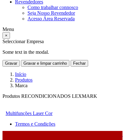
Revendedores
Como trabalhar connosco
Seja Nosso Revendedor
Acesso Área Reservada
Menu
×
Seleccionar Empresa
Some text in the modal.
Gravar
Gravar e limpar carrinho
Fechar
Início
Produtos
Marca
Produtos RECONDICIONADOS LEXMARK
Multifunções Laser Cor
Termos e Condições
2026 © DATABOX - Informática, S.A. |
Criado por
Alidata