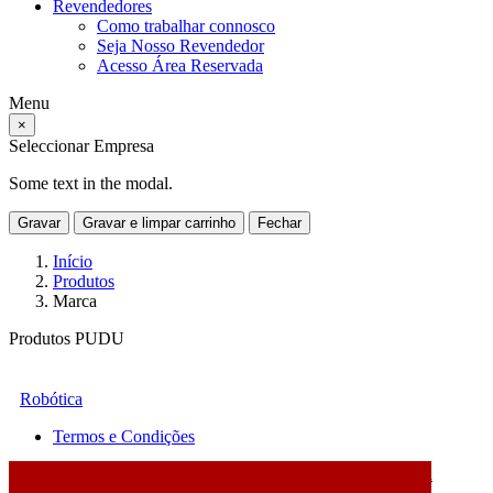
Revendedores
Como trabalhar connosco
Seja Nosso Revendedor
Acesso Área Reservada
Menu
×
Seleccionar Empresa
Some text in the modal.
Gravar
Gravar e limpar carrinho
Fechar
Início
Produtos
Marca
Produtos PUDU
Robótica
Termos e Condições
2026 © DATABOX - Informática, S.A. |
Criado por
Alidata