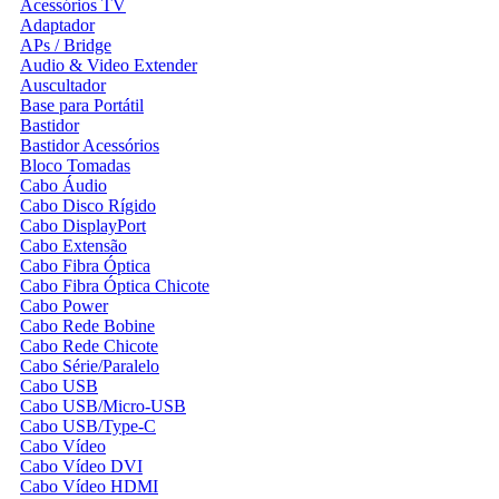
Acessórios TV
Adaptador
APs / Bridge
Audio & Video Extender
Auscultador
Base para Portátil
Bastidor
Bastidor Acessórios
Bloco Tomadas
Cabo Áudio
Cabo Disco Rígido
Cabo DisplayPort
Cabo Extensão
Cabo Fibra Óptica
Cabo Fibra Óptica Chicote
Cabo Power
Cabo Rede Bobine
Cabo Rede Chicote
Cabo Série/Paralelo
Cabo USB
Cabo USB/Micro-USB
Cabo USB/Type-C
Cabo Vídeo
Cabo Vídeo DVI
Cabo Vídeo HDMI