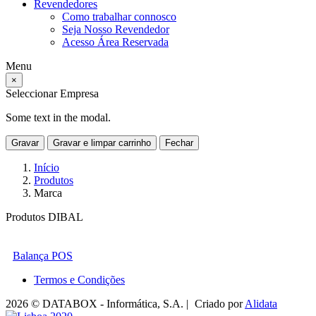
Revendedores
Como trabalhar connosco
Seja Nosso Revendedor
Acesso Área Reservada
Menu
×
Seleccionar Empresa
Some text in the modal.
Gravar
Gravar e limpar carrinho
Fechar
Início
Produtos
Marca
Produtos DIBAL
Balança POS
Termos e Condições
2026 © DATABOX - Informática, S.A. |
Criado por
Alidata