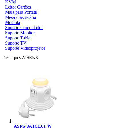
KVM
Leitor Cartões
Mala para Portátil
Mesa / Secretária
Mochila
Suporte Computador
Suporte Monitor
Suporte Tablet
Suporte TV
Suporte Videoprojetor
Destaques AISENS
ASPS-3A1CL01-W