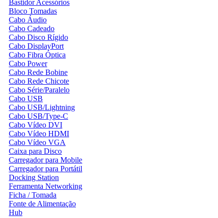
Bastidor Acessórios
Bloco Tomadas
Cabo Áudio
Cabo Cadeado
Cabo Disco Rígido
Cabo DisplayPort
Cabo Fibra Óptica
Cabo Power
Cabo Rede Bobine
Cabo Rede Chicote
Cabo Série/Paralelo
Cabo USB
Cabo USB/Lightning
Cabo USB/Type-C
Cabo Vídeo DVI
Cabo Vídeo HDMI
Cabo Vídeo VGA
Caixa para Disco
Carregador para Mobile
Carregador para Portátil
Docking Station
Ferramenta Networking
Ficha / Tomada
Fonte de Alimentação
Hub