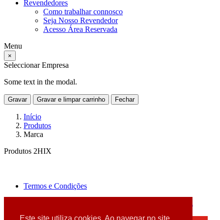
Revendedores
Como trabalhar connosco
Seja Nosso Revendedor
Acesso Área Reservada
Menu
×
Seleccionar Empresa
Some text in the modal.
Gravar
Gravar e limpar carrinho
Fechar
Início
Produtos
Marca
Produtos 2HIX
Termos e Condições
2026 © DATABOX - Informática, S.A. |
Criado por
Alidata
Este site utiliza cookies. Ao navegar no site