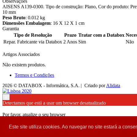
Observações
AISENS A139-0300. Tipo de construção: Plano, Cor do produto: Pr
10 mm
Peso Bruto
: 0.012 kg
Dimensões Embalagem
: 16 X 12 X 1 cm
Garantia
Tipo de Resolução
Prazo
Tratar com a Databox
Neces
Repar. Fabricante via Databox
2 Anos
Sim
Não
Artigos Associados
Não existem produtos.
Termos e Condições
2026 © DATABOX - Informática, S.A. |
Criado por
Alidata
×
Detectamos que está a usar um browser desatualizado
Por favor, atualize o seu browser
para garantir uma melhor experiência.
Este site utiliza cookies. Ao navegar no site estará a consen
Fechar