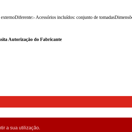
- externoDiferente:- Acessórios incluídos: conjunto de tomadasDimensõ
sita Autorização do Fabricante
tir a sua utilização.