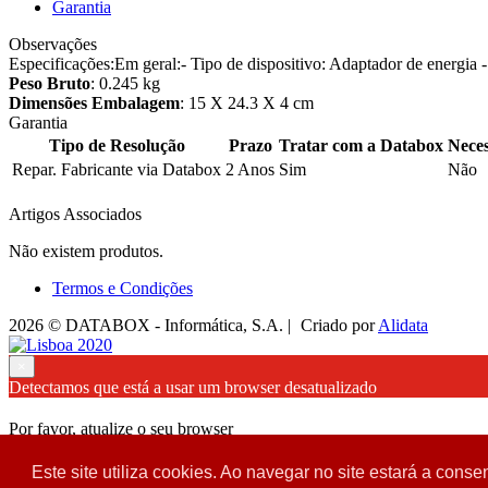
Garantia
Observações
Especificações:Em geral:- Tipo de dispositivo: Adaptador de energia 
Peso Bruto
: 0.245 kg
Dimensões Embalagem
: 15 X 24.3 X 4 cm
Garantia
Tipo de Resolução
Prazo
Tratar com a Databox
Neces
Repar. Fabricante via Databox
2 Anos
Sim
Não
Artigos Associados
Não existem produtos.
Termos e Condições
2026 © DATABOX - Informática, S.A. |
Criado por
Alidata
×
Detectamos que está a usar um browser desatualizado
Por favor, atualize o seu browser
para garantir uma melhor experiência.
Este site utiliza cookies. Ao navegar no site estará a consen