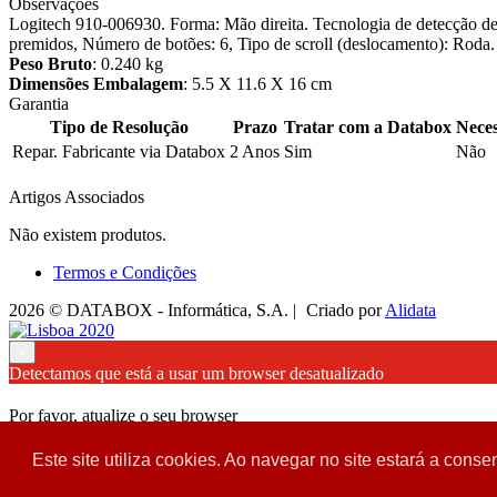
Observações
Logitech 910-006930. Forma: Mão direita. Tecnologia de detecção de
premidos, Número de botões: 6, Tipo de scroll (deslocamento): Roda. 
Peso Bruto
: 0.240 kg
Dimensões Embalagem
: 5.5 X 11.6 X 16 cm
Garantia
Tipo de Resolução
Prazo
Tratar com a Databox
Neces
Repar. Fabricante via Databox
2 Anos
Sim
Não
Artigos Associados
Não existem produtos.
Termos e Condições
2026 © DATABOX - Informática, S.A. |
Criado por
Alidata
×
Detectamos que está a usar um browser desatualizado
Por favor, atualize o seu browser
para garantir uma melhor experiência.
Este site utiliza cookies. Ao navegar no site estará a consen
Fechar