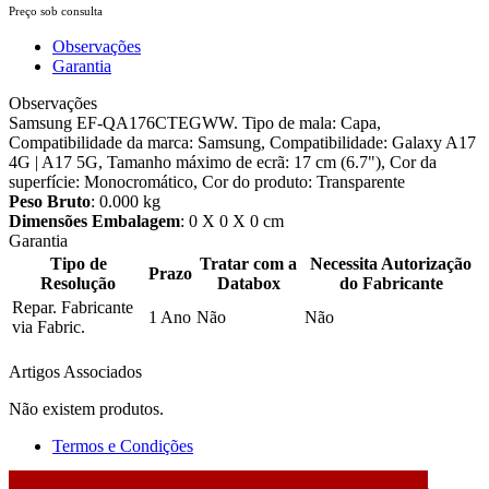
Preço sob consulta
Observações
Garantia
Observações
Samsung EF-QA176CTEGWW. Tipo de mala: Capa,
Compatibilidade da marca: Samsung, Compatibilidade: Galaxy A17
4G | A17 5G, Tamanho máximo de ecrã: 17 cm (6.7"), Cor da
superfície: Monocromático, Cor do produto: Transparente
Peso Bruto
: 0.000 kg
Dimensões Embalagem
: 0 X 0 X 0 cm
Garantia
Tipo de
Tratar com a
Necessita Autorização
Prazo
Resolução
Databox
do Fabricante
Repar. Fabricante
1 Ano
Não
Não
via Fabric.
Artigos Associados
Não existem produtos.
Termos e Condições
2026 © DATABOX - Informática, S.A. |
Criado por
Alidata