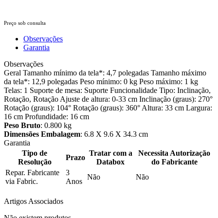
Preço sob consulta
Observações
Garantia
Observações
Geral Tamanho mínimo da tela*: 4,7 polegadas Tamanho máximo
da tela*: 12,9 polegadas Peso mínimo: 0 kg Peso máximo: 1 kg
Telas: 1 Suporte de mesa: Suporte Funcionalidade Tipo: Inclinação,
Rotação, Rotação Ajuste de altura: 0-33 cm Inclinação (graus): 270°
Rotação (graus): 104° Rotação (graus): 360° Altura: 33 cm Largura:
16 cm Profundidade: 16 cm
Peso Bruto
: 0.800 kg
Dimensões Embalagem
: 6.8 X 9.6 X 34.3 cm
Garantia
Tipo de
Tratar com a
Necessita Autorização
Prazo
Resolução
Databox
do Fabricante
Repar. Fabricante
3
Não
Não
via Fabric.
Anos
Artigos Associados
Não existem produtos.