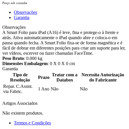
Preço sob consulta
Observações
Garantia
Observações
A Smart Folio para iPad (A16) é leve, fina e protege-o à frente e
atrás. Ativa automaticamente o iPad quando abre e coloca-o em
pausa quando fecha. A Smart Folio fixa-se de forma magnética e é
fácil de dobrar em diferentes posições para criar um suporte para ler,
ver vídeos, escrever ou fazer chamadas FaceTime.
Peso Bruto
: 0.000 kg
Dimensões Embalagem
: 0 X 0 X 0 cm
Garantia
Tipo de
Tratar com a
Necessita Autorização
Prazo
Resolução
Databox
do Fabricante
Repar. C.Assist.
1 Ano
Não
Não
via Fabric.
Artigos Associados
Não existem produtos.
Termos e Condições