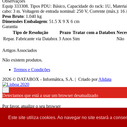
Observações
Equip 333308. Tipos PDU: Básico, Capacidade do rack: 1U, Material
cabo: 3 m. Voltagem de entrada nominal: 250 V, Corrente (máx.): 16
Peso Bruto
: 1.040 kg
Dimensões Embalagem
: 51.5 X 9 X 6 cm
Garantia
Tipo de Resolução
Prazo
Tratar com a Databox
Neces
Repar. Fabricante via Databox
3 Anos
Sim
Não
Artigos Associados
Não existem produtos.
Termos e Condições
2026 © DATABOX - Informática, S.A. |
Criado por
Alidata
×
Detectamos que está a usar um browser desatualizado
Por favor, atualize o seu browser
para garantir uma melhor experiência.
Este site utiliza cookies. Ao navegar no site estará a consen
Fechar