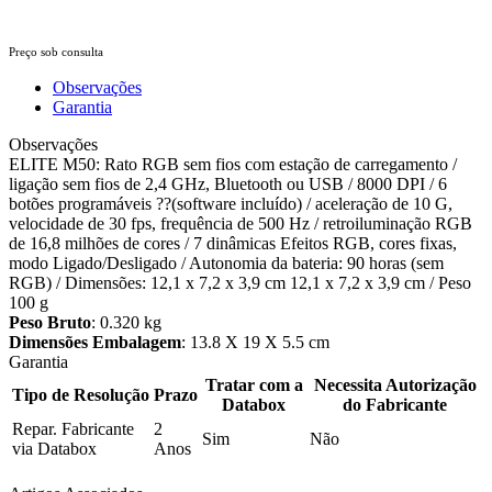
Preço sob consulta
Observações
Garantia
Observações
ELITE M50: Rato RGB sem fios com estação de carregamento /
ligação sem fios de 2,4 GHz, Bluetooth ou USB / 8000 DPI / 6
botões programáveis ??(software incluído) / aceleração de 10 G,
velocidade de 30 fps, frequência de 500 Hz / retroiluminação RGB
de 16,8 milhões de cores / 7 dinâmicas Efeitos RGB, cores fixas,
modo Ligado/Desligado / Autonomia da bateria: 90 horas (sem
RGB) / Dimensões: 12,1 x 7,2 x 3,9 cm 12,1 x 7,2 x 3,9 cm / Peso
100 g
Peso Bruto
: 0.320 kg
Dimensões Embalagem
: 13.8 X 19 X 5.5 cm
Garantia
Tratar com a
Necessita Autorização
Tipo de Resolução
Prazo
Databox
do Fabricante
Repar. Fabricante
2
Sim
Não
via Databox
Anos