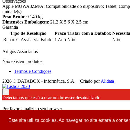
Observações
Apple MUWA3ZM/A. Compatibilidade do dispositivo: Tablet, Compatib
unidade(s)
Peso Bruto
: 0.140 kg
Dimensões Embalagem
: 21.2 X 5.6 X 2.5 cm
Garantia
Tipo de Resolução
Prazo
Tratar com a Databox
Necessit
Repar. C.Assist. via Fabric.
1 Ano
Não
Não
Artigos Associados
Não existem produtos.
Termos e Condições
2026 © DATABOX - Informática, S.A. |
Criado por
Alidata
×
Detectamos que está a usar um browser desatualizado
Por favor, atualize o seu browser
para garantir uma melhor experiência.
Este site utiliza cookies. Ao navegar no site estará a consen
Fechar