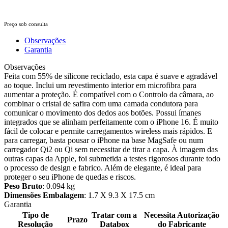
Preço sob consulta
Observações
Garantia
Observações
Feita com 55% de silicone reciclado, esta capa é suave e agradável
ao toque. Inclui um revestimento interior em microfibra para
aumentar a proteção. É compatível com o Controlo da câmara, ao
combinar o cristal de safira com uma camada condutora para
comunicar o movimento dos dedos aos botões. Possui ímanes
integrados que se alinham perfeitamente com o iPhone 16. É muito
fácil de colocar e permite carregamentos wireless mais rápidos. E
para carregar, basta pousar o iPhone na base MagSafe ou num
carregador Qi2 ou Qi sem necessitar de tirar a capa. À imagem das
outras capas da Apple, foi submetida a testes rigorosos durante todo
o processo de design e fabrico. Além de elegante, é ideal para
proteger o seu iPhone de quedas e riscos.
Peso Bruto
: 0.094 kg
Dimensões Embalagem
: 1.7 X 9.3 X 17.5 cm
Garantia
Tipo de
Tratar com a
Necessita Autorização
Prazo
Resolução
Databox
do Fabricante