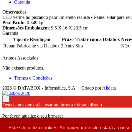
Garantia
Observações
LED vermelho piscando para um efeito realista • Painel solar para rec
Peso Bruto
: 0.349 kg
Dimensões Embalagem
: 9.5 X 16 X 23.5 cm
Garantia
Tipo de Resolução
Prazo
Tratar com a Databox
Neces
Repar. Fabricante via Databox
2 Anos
Sim
Não
Artigos Associados
Não existem produtos.
Termos e Condições
2026 © DATABOX - Informática, S.A. |
Criado por
Alidata
×
Detectamos que está a usar um browser desatualizado
Por favor, atualize o seu browser
para garantir uma melhor experiência.
Este site utiliza cookies. Ao navegar no site estará a consen