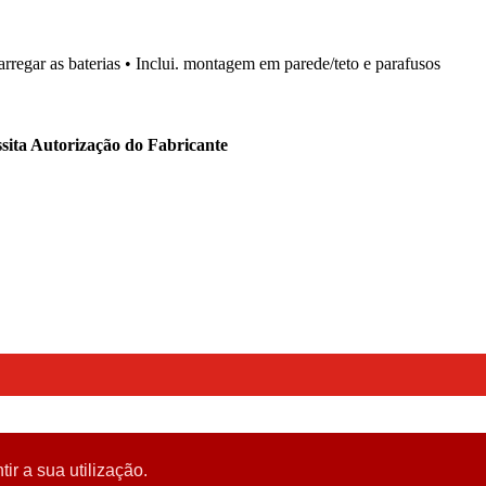
arregar as baterias • Inclui. montagem em parede/teto e parafusos
sita Autorização do Fabricante
tir a sua utilização.