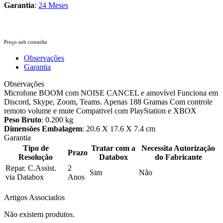
Garantia
:
24 Meses
Preço sob consulta
Observações
Garantia
Observações
Microfone BOOM com NOISE CANCEL e amovível Funciona em
Discord, Skype, Zoom, Teams. Apenas 188 Gramas Com controle
remoto volume e mute Compativel com PlayStation e XBOX
Peso Bruto
: 0.200 kg
Dimensões Embalagem
: 20.6 X 17.6 X 7.4 cm
Garantia
Tipo de
Tratar com a
Necessita Autorização
Prazo
Resolução
Databox
do Fabricante
Repar. C.Assist.
2
Sim
Não
via Databox
Anos
Artigos Associados
Não existem produtos.