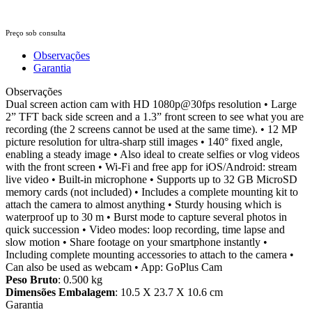
Preço sob consulta
Observações
Garantia
Observações
Dual screen action cam with HD 1080p@30fps resolution • Large
2” TFT back side screen and a 1.3” front screen to see what you are
recording (the 2 screens cannot be used at the same time). • 12 MP
picture resolution for ultra-sharp still images • 140° fixed angle,
enabling a steady image • Also ideal to create selfies or vlog videos
with the front screen • Wi-Fi and free app for iOS/Android: stream
live video • Built-in microphone • Supports up to 32 GB MicroSD
memory cards (not included) • Includes a complete mounting kit to
attach the camera to almost anything • Sturdy housing which is
waterproof up to 30 m • Burst mode to capture several photos in
quick succession • Video modes: loop recording, time lapse and
slow motion • Share footage on your smartphone instantly •
Including complete mounting accessories to attach to the camera •
Can also be used as webcam • App: GoPlus Cam
Peso Bruto
: 0.500 kg
Dimensões Embalagem
: 10.5 X 23.7 X 10.6 cm
Garantia