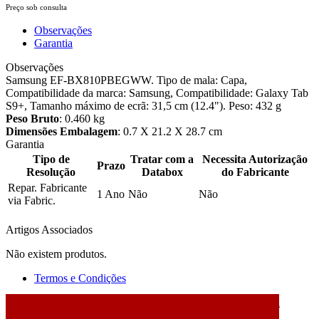
Preço sob consulta
Observações
Garantia
Observações
Samsung EF-BX810PBEGWW. Tipo de mala: Capa,
Compatibilidade da marca: Samsung, Compatibilidade: Galaxy Tab
S9+, Tamanho máximo de ecrã: 31,5 cm (12.4"). Peso: 432 g
Peso Bruto
: 0.460 kg
Dimensões Embalagem
: 0.7 X 21.2 X 28.7 cm
Garantia
Tipo de
Tratar com a
Necessita Autorização
Prazo
Resolução
Databox
do Fabricante
Repar. Fabricante
1 Ano
Não
Não
via Fabric.
Artigos Associados
Não existem produtos.
Termos e Condições
2026 © DATABOX - Informática, S.A. |
Criado por
Alidata