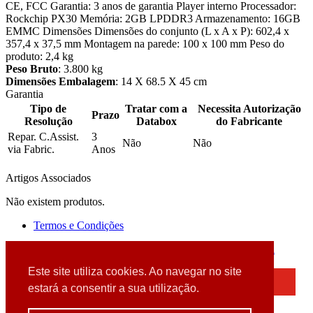
CE, FCC Garantia: 3 anos de garantia Player interno Processador:
Rockchip PX30 Memória: 2GB LPDDR3 Armazenamento: 16GB
EMMC Dimensões Dimensões do conjunto (L x A x P): 602,4 x
357,4 x 37,5 mm Montagem na parede: 100 x 100 mm Peso do
produto: 2,4 kg
Peso Bruto
: 3.800 kg
Dimensões Embalagem
: 14 X 68.5 X 45 cm
Garantia
Tipo de
Tratar com a
Necessita Autorização
Prazo
Resolução
Databox
do Fabricante
Repar. C.Assist.
3
Não
Não
via Fabric.
Anos
Artigos Associados
Não existem produtos.
Termos e Condições
2026 © DATABOX - Informática, S.A. |
Criado por
Alidata
Este site utiliza cookies. Ao navegar no site
×
estará a consentir a sua utilização.
Detectamos que está a usar um browser desatualizado