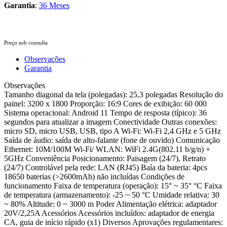
Garantia
:
36 Meses
Preço sob consulta
Observações
Garantia
Observações
Tamanho diagonal da tela (polegadas): 25,3 polegadas Resolução do
painel: 3200 x 1800 Proporção: 16:9 Cores de exibição: 60 000
Sistema operacional: Android 11 Tempo de resposta (típico): 36
segundos para atualizar a imagem Conectividade Outras conexões:
micro SD, micro USB, USB, tipo A Wi-Fi: Wi-Fi 2,4 GHz e 5 GHz
Saída de áudio: saída de alto-falante (fone de ouvido) Comunicação
Ethernet: 10M/100M Wi-Fi/ WLAN: WiFi 2.4G(802.11 b/g/n) +
5GHz Conveniência Posicionamento: Paisagem (24/7), Retrato
(24/7) Controlável pela rede: LAN (RJ45) Baía da bateria: 4pcs
18650 baterias (>2600mAh) não incluídas Condições de
funcionamento Faixa de temperatura (operação): 15° ~ 35° °C Faixa
de temperatura (armazenamento): -25 ~ 50 °C Umidade relativa: 30
~ 80% Altitude: 0 ~ 3000 m Poder Alimentação elétrica: adaptador
20V/2,25A Acessórios Acessórios incluídos: adaptador de energia
CA, guia de início rápido (x1) Diversos Aprovações regulamentares: