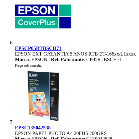
EPSCP05RTBSCH71
EPSON EXT GATANTIA 5 ANOS RTB ET-166xx/L1xxxx
Marca
: EPSON |
Ref. Fabricante
: CP05RTBSCH71
Preço sob consulta
EPSC13S042538
EPSON PAPEL PHOTO A4 20FHS 200GRS
Marca
: EPSON |
Ref. Fabricante
: C13S042538