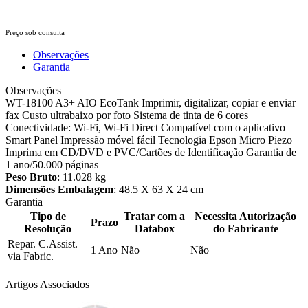
Preço sob consulta
Observações
Garantia
Observações
WT-18100 A3+ AIO EcoTank Imprimir, digitalizar, copiar e enviar
fax Custo ultrabaixo por foto Sistema de tinta de 6 cores
Conectividade: Wi-Fi, Wi-Fi Direct Compatível com o aplicativo
Smart Panel Impressão móvel fácil Tecnologia Epson Micro Piezo
Imprima em CD/DVD e PVC/Cartões de Identificação Garantia de
1 ano/50.000 páginas
Peso Bruto
: 11.028 kg
Dimensões Embalagem
: 48.5 X 63 X 24 cm
Garantia
Tipo de
Tratar com a
Necessita Autorização
Prazo
Resolução
Databox
do Fabricante
Repar. C.Assist.
1 Ano
Não
Não
via Fabric.
Artigos Associados