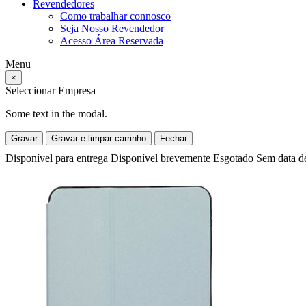
Revendedores
Como trabalhar connosco
Seja Nosso Revendedor
Acesso Área Reservada
Menu
×
Seleccionar Empresa
Some text in the modal.
Gravar
Gravar e limpar carrinho
Fechar
Disponível para entrega
Disponível brevemente
Esgotado
Sem data d