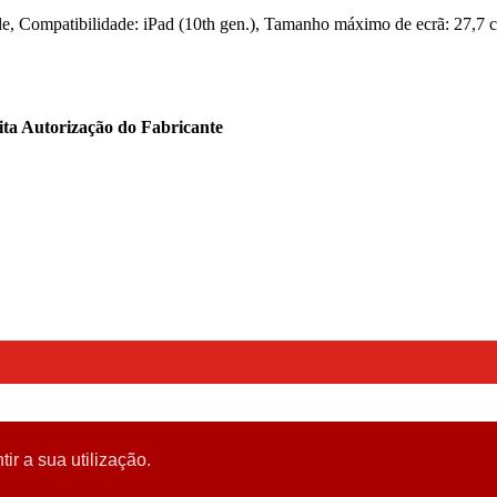
le, Compatibilidade: iPad (10th gen.), Tamanho máximo de ecrã: 27,7 c
ita Autorização do Fabricante
tir a sua utilização.