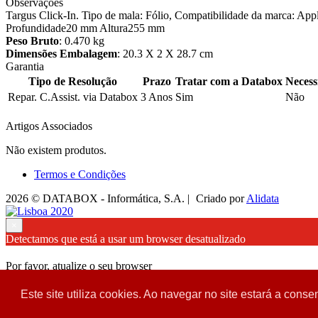
Observações
Targus Click-In. Tipo de mala: Fólio, Compatibilidade da marca: App
Profundidade20 mm Altura255 mm
Peso Bruto
: 0.470 kg
Dimensões Embalagem
: 20.3 X 2 X 28.7 cm
Garantia
Tipo de Resolução
Prazo
Tratar com a Databox
Necess
Repar. C.Assist. via Databox
3 Anos
Sim
Não
Artigos Associados
Não existem produtos.
Termos e Condições
2026 © DATABOX - Informática, S.A. |
Criado por
Alidata
×
Detectamos que está a usar um browser desatualizado
Por favor, atualize o seu browser
para garantir uma melhor experiência.
Este site utiliza cookies. Ao navegar no site estará a consen
Fechar