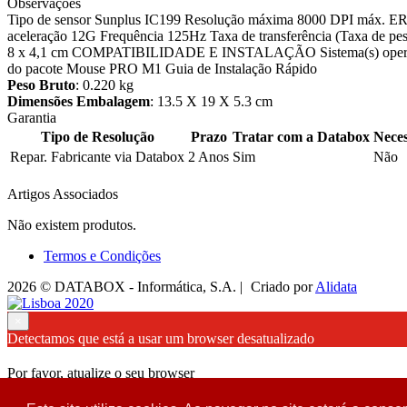
Observações
Tipo de sensor Sunplus IC199 Resolução máxima 8000 DPI máx. 
aceleração 12G Frequência 125Hz Taxa de transferência (Taxa de 
8 x 4,1 cm COMPATIBILIDADE E INSTALAÇÃO Sistema(s) operaci
do pacote Mouse PRO M1 Guia de Instalação Rápido
Peso Bruto
: 0.220 kg
Dimensões Embalagem
: 13.5 X 19 X 5.3 cm
Garantia
Tipo de Resolução
Prazo
Tratar com a Databox
Neces
Repar. Fabricante via Databox
2 Anos
Sim
Não
Artigos Associados
Não existem produtos.
Termos e Condições
2026 © DATABOX - Informática, S.A. |
Criado por
Alidata
×
Detectamos que está a usar um browser desatualizado
Por favor, atualize o seu browser
para garantir uma melhor experiência.