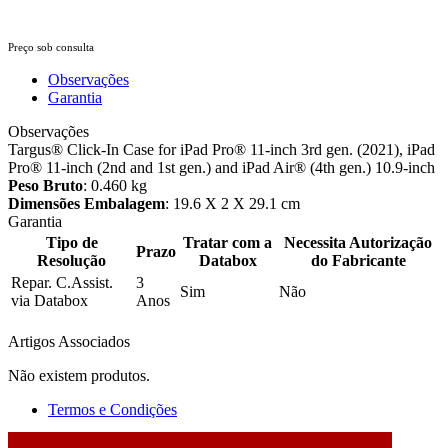
Preço sob consulta
Observações
Garantia
Observações
Targus® Click-In Case for iPad Pro® 11-inch 3rd gen. (2021), iPad
Pro® 11-inch (2nd and 1st gen.) and iPad Air® (4th gen.) 10.9-inch
Peso Bruto
: 0.460 kg
Dimensões Embalagem
: 19.6 X 2 X 29.1 cm
Garantia
Tipo de
Tratar com a
Necessita Autorização
Prazo
Resolução
Databox
do Fabricante
Repar. C.Assist.
3
Sim
Não
via Databox
Anos
Artigos Associados
Não existem produtos.
Termos e Condições
2026 © DATABOX - Informática, S.A. |
Criado por
Alidata