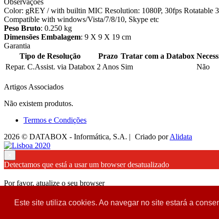
Observações
Color: gREY / with builtin MIC Resolution: 1080P, 30fps Rotatable 3
Compatible with windows/Vista/7/8/10, Skype etc
Peso Bruto
: 0.250 kg
Dimensões Embalagem
: 9 X 9 X 19 cm
Garantia
Tipo de Resolução
Prazo
Tratar com a Databox
Necess
Repar. C.Assist. via Databox
2 Anos
Sim
Não
Artigos Associados
Não existem produtos.
Termos e Condições
2026 © DATABOX - Informática, S.A. |
Criado por
Alidata
×
Detectamos que está a usar um browser desatualizado
Por favor, atualize o seu browser
para garantir uma melhor experiência.
Este site utiliza cookies. Ao navegar no site estará a consen
Fechar