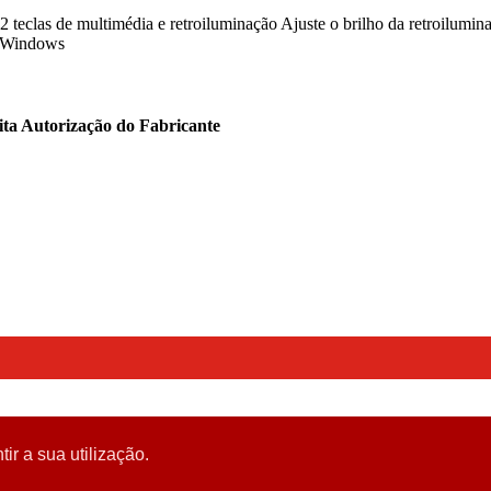
 12 teclas de multimédia e retroiluminação Ajuste o brilho da retroil
u Windows
ita Autorização do Fabricante
tir a sua utilização.