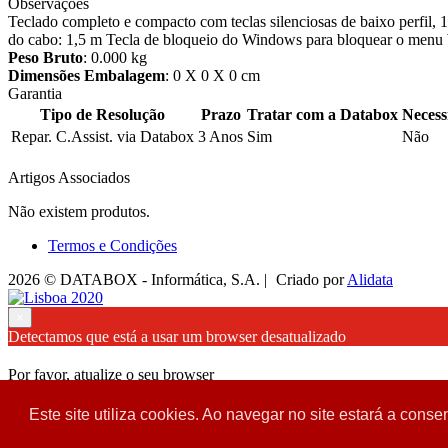
Observações
Teclado completo e compacto com teclas silenciosas de baixo perfil,
do cabo: 1,5 m Tecla de bloqueio do Windows para bloquear o men
Peso Bruto
: 0.000 kg
Dimensões Embalagem
: 0 X 0 X 0 cm
Garantia
Tipo de Resolução
Prazo
Tratar com a Databox
Necess
Repar. C.Assist. via Databox
3 Anos
Sim
Não
Artigos Associados
Não existem produtos.
Termos e Condições
2026 © DATABOX - Informática, S.A. |
Criado por
Alidata
×
Detectamos que está a usar um browser desatualizado
Por favor, atualize o seu browser
para garantir uma melhor experiência.
Este site utiliza cookies. Ao navegar no site estará a consen
Fechar